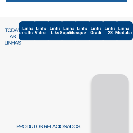
Linha
Linha
Linha
Linha
Linha
Linha
Linha
Linha
TODAS
Serralheria
Vidros
Liks
Suprema
Mosqueteiro
Gradil
28
Modular
AS
LINHAS
PRODUTOS RELACIONADOS