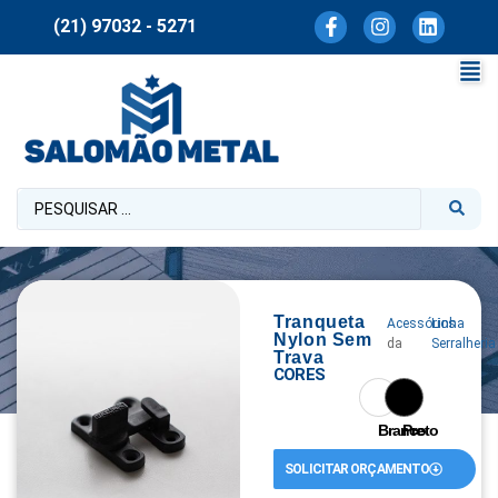
(21) 97032 - 5271
Tranqueta
Acessórios
Linha
Nylon Sem
da
Serralheria
Trava
CORES
Branco
Preto
SOLICITAR ORÇAMENTO