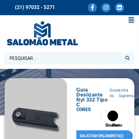
(21) 97032 - 5271
Guia
Guias
Linha
Deslizante
da
Suprema
Nyl 332 Tipo
C
CORES
Branco
Preto
SOLICITAR ORÇAMENTO