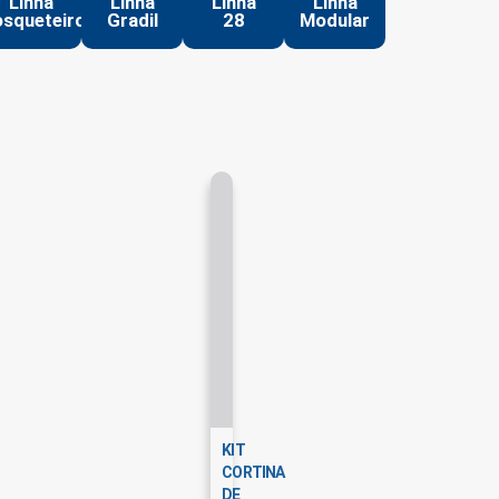
Linha
Linha
Linha
Linha
squeteiro
Gradil
28
Modular
KIT
CORTINA
DE