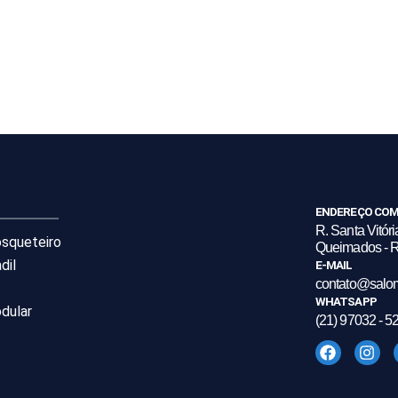
ENDEREÇO COM
R. Santa Vitóri
osqueteiro
Queimados - R
dil
E-MAIL
contato@salo
WHATSAPP
dular
(21) 97032 - 5