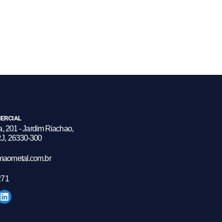
ERCIAL
a, 201 - Jardim Riachao,
J, 26330-300
maometal.com.br
271