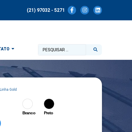
(21) 97032 - 5271
TATO
Linha Gold
Branco
Preto