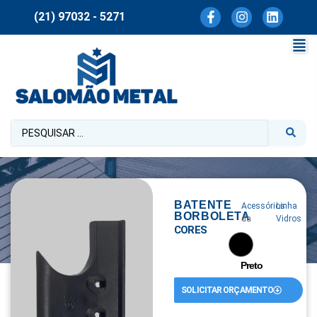
(21) 97032 - 5271
BATENTE
Acessórios
Linha
BORBOLETA
da
Vidros
CORES
Preto
SOLICITAR ORÇAMENTO