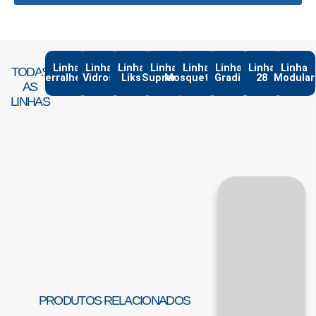
Linha
Linha
Linha
Linha
Linha
Linha
Linha
Linha
TODAS
Serralheria
Vidros
Liks
Suprema
Mosqueteiro
Gradil
28
Modular
AS
LINHAS
PRODUTOS RELACIONADOS