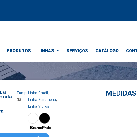
PRODUTOS
LINHAS
SERVIÇOS
CATÁLOGO
CON
MEDIDAS 
pa
,
Tampas
Linha Gradil
onda
da
,
Linha Serralheria
Linha Vidros
ES
Branco
Preto