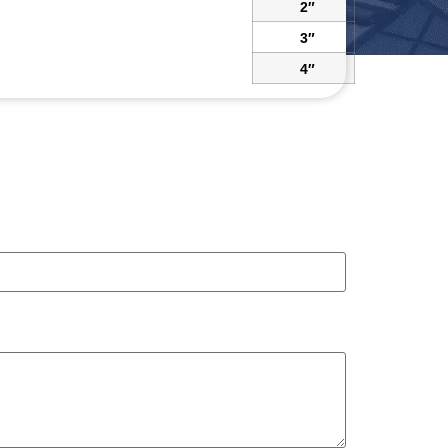
2″
3″
4″