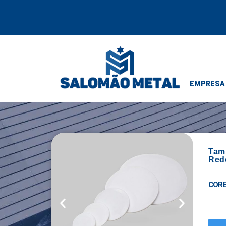
EMPRESA
Tam
Red
COR