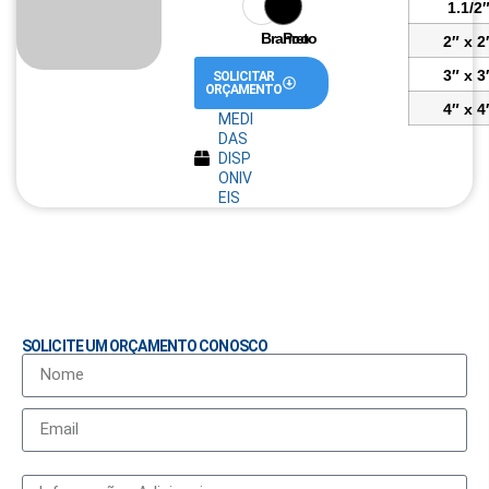
1.1/2
Branco
Preto
2″ x 2
3″ x 3
SOLICITAR
ORÇAMENTO
4″ x 4
MEDI
DAS
DISP
ONIV
EIS
SOLICITE UM ORÇAMENTO CONOSCO