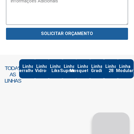
SOLICITAR ORÇAMENTO
Linha
Linha
Linha
Linha
Linha
Linha
Linha
Linha
TODAS
Serralheria
Vidros
Liks
Suprema
Mosqueteiro
Gradil
28
Modular
AS
LINHAS