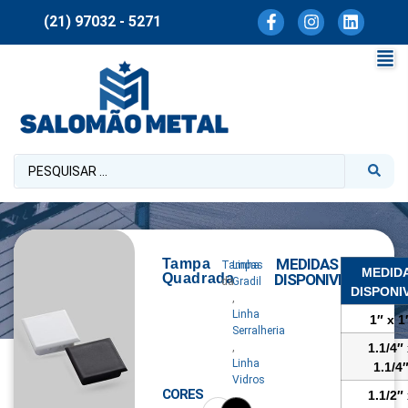
(21) 97032 - 5271
MEDIDAS
Tampa
Tampas
Linha
MEDID
Quadrada
DISPONIVEIS
da
Gradil
DISPONI
,
Linha
1″ x 1
Serralheria
,
1.1/4″
Linha
1.1/4
Vidros
CORES
1.1/2″