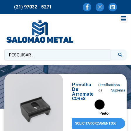
(21) 97032 - 5271
Presilha
Presilhas
Linha
De
da
Suprema
Arremate
CORES
Preto
SOLICITAR ORÇAMENTO