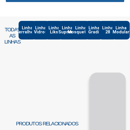
Linha
Linha
Linha
Linha
Linha
Linha
Linha
Linha
TODAS
Serralheria
Vidros
Liks
Suprema
Mosqueteiro
Gradil
28
Modular
AS
LINHAS
PRODUTOS RELACIONADOS