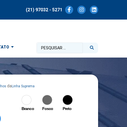
(21) 97032 - 5271
TATO
da
chos
Linha Suprema
Branco
Fosco
Preto