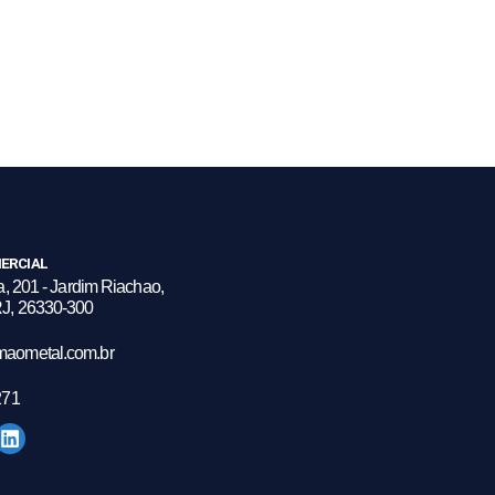
ERCIAL
a, 201 - Jardim Riachao,
J, 26330-300
maometal.com.br
271