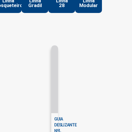
Linha
Linha
Linha
Linha
squeteiro
Gradil
28
Modular
GUIA
DESLIZANTE
NYL