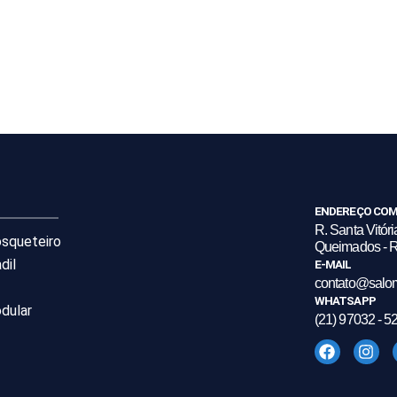
ENDEREÇO COM
R. Santa Vitóri
osqueteiro
Queimados - R
dil
E-MAIL
contato@salo
WHATSAPP
dular
(21) 97032 - 5