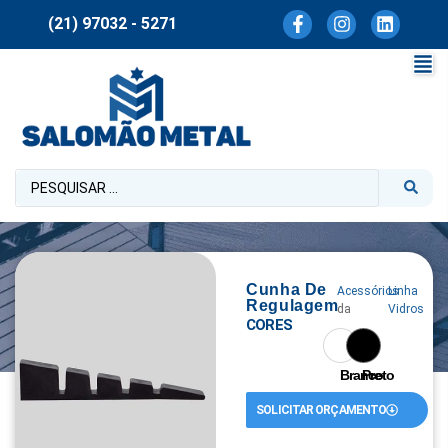
(21) 97032 - 5271
Cunha De
Acessórios
Linha
Regulagem
da
Vidros
CORES
Branco
Preto
SOLICITAR ORÇAMENTO