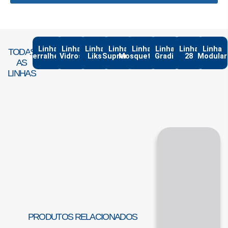
Linha
Linha
Linha
Linha
Linha
Linha
Linha
Linha
TODAS
Serralheria
Vidros
Liks
Suprema
Mosqueteiro
Gradil
28
Modular
AS
LINHAS
PRODUTOS RELACIONADOS