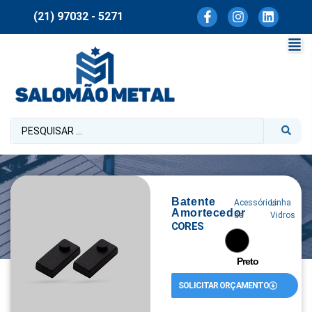
(21) 97032 - 5271
Batente
Acessórios
Linha
Amortecedor
da
Vidros
CORES
Preto
SOLICITAR ORÇAMENTO