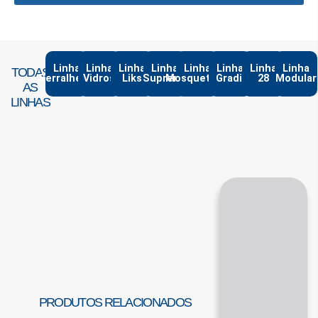
Linha
Linha
Linha
Linha
Linha
Linha
Linha
Linha
TODAS
Serralheria
Vidros
Liks
Suprema
Mosqueteiro
Gradil
28
Modular
AS
LINHAS
PRODUTOS RELACIONADOS