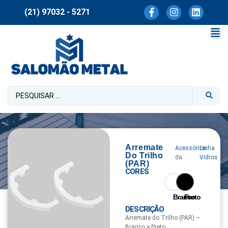
(21) 97032 - 5271
Arremate
Acessórios
Linha
Do Trilho
da
Vidros
(PAR)
CORES
Branco
Preto
DESCRIÇÃO
Arremate do Trilho (PAR) –
Branco e Preto