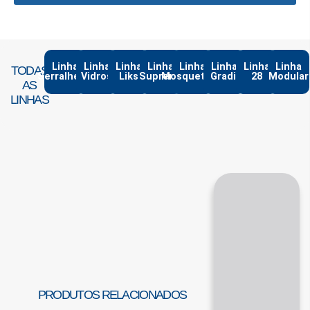
Linha
Linha
Linha
Linha
Linha
Linha
Linha
Linha
TODAS
Serralheria
Vidros
Liks
Suprema
Mosqueteiro
Gradil
28
Modular
AS
LINHAS
PRODUTOS RELACIONADOS