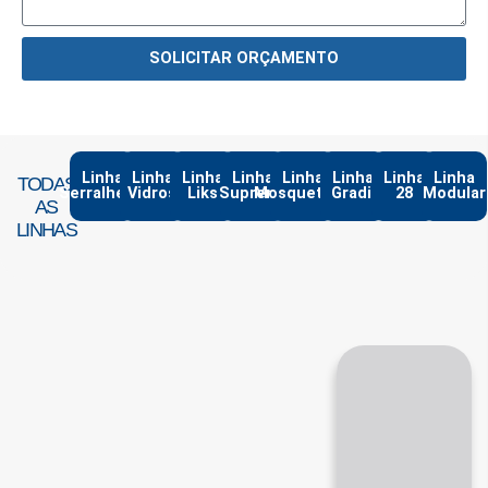
SOLICITAR ORÇAMENTO
Linha
Linha
Linha
Linha
Linha
Linha
Linha
Linha
TODAS
Serralheria
Vidros
Liks
Suprema
Mosqueteiro
Gradil
28
Modular
AS
LINHAS