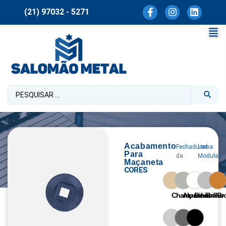
(21) 97032 - 5271
Acabamento
Fechaduras
Linha
Para
da
Modular
Maçaneta
CORES
Champanhe
Aluminio
Branco
Brilho
Br