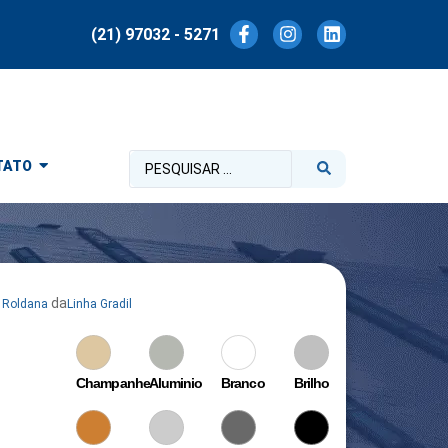
(21) 97032 - 5271
TATO
da
Roldana
Linha Gradil
Champanhe
Aluminio
Branco
Brilho