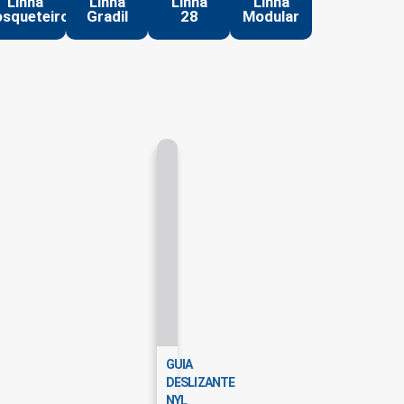
Linha
Linha
Linha
Linha
squeteiro
Gradil
28
Modular
GUIA
DESLIZANTE
NYL