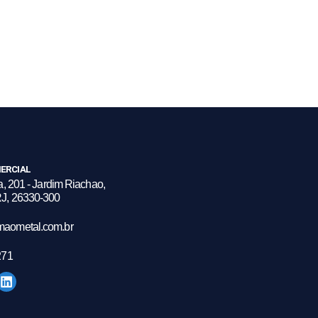
ERCIAL
a, 201 - Jardim Riachao,
J, 26330-300
maometal.com.br
271