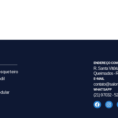
ENDEREÇO COM
R. Santa Vitóri
osqueteiro
Queimados - R
dil
E-MAIL
contato@salo
WHATSAPP
dular
(21) 97032 - 5