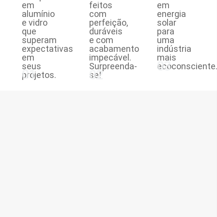
em
feitos
em
alumínio
com
energia
e vidro
perfeição,
solar
que
duráveis
para
superam
e com
uma
expectativas
acabamento
indústria
em
impecável.
mais
03
seus
Surpreenda-
ecoconsciente
01
02
projetos.
se!